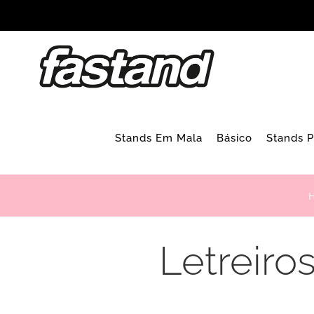
Skip
to
content
Stands Em Mala
Básico
Stands 
Letreiro