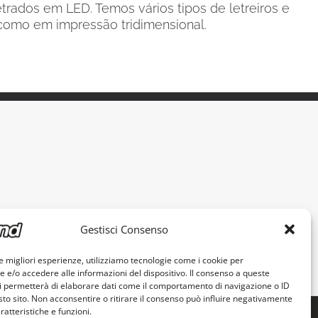
rados em LED. Temos vários tipos de letreiros e
como em impressão tridimensional.
Gestisci Consenso
le migliori esperienze, utilizziamo tecnologie come i cookie per
e/o accedere alle informazioni del dispositivo. Il consenso a queste
i permetterà di elaborare dati come il comportamento di navigazione o ID
sto sito. Non acconsentire o ritirare il consenso può influire negativamente
ratteristiche e funzioni.