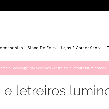
Permanentes
Stand De Feira
Lojas E Corner Shops
T
Home
Tecnologia para eventos
Letreiros e letreiros luminosos L
s e letreiros lumi