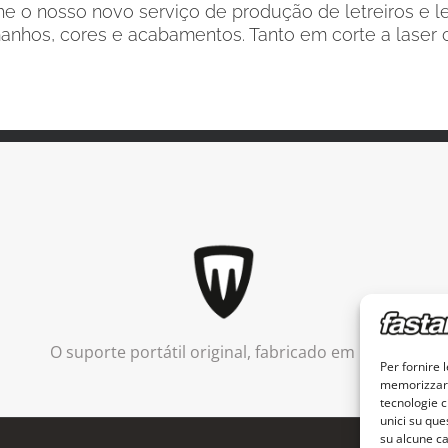
 o nosso novo serviço de produção de letreiros e let
anhos, cores e acabamentos. Tanto em corte a laser 
O suporte portátil original, fabricado em Itália.
Per fornire 
memorizzare 
tecnologie c
unici su que
su alcune ca