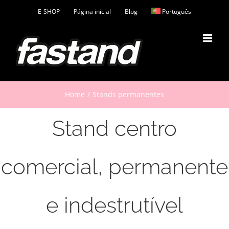
Skip
E-SHOP
Página inicial
Blog
Português
to
content
Home
Stands permanentes
Stand centro
comercial, permanente
e indestrutível