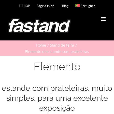
Skip
E-SHOP
Página inicial
Blog
Português
to
content
Home
Stand de feira
Elemento de estande com prateleiras
Elemento
estande com prateleiras, muito
simples, para uma excelente
exposição