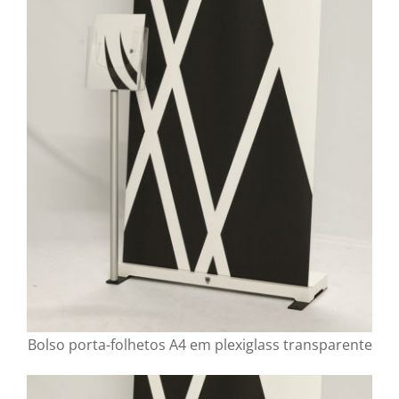
Bolso porta-folhetos A4 em plexiglass transparente