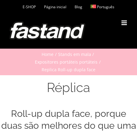
Skip
E-SHOP
Página inicial
Blog
Português
to
content
Home
Stands em mala
Expositores portáteis portáteis
Replica Roll-up dupla face
Réplica
Roll-up dupla face, porque
duas são melhores do que uma