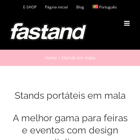
Skip
E-SHOP
Página inicial
Blog
Português
to
content
Home
Stands em mala
Stands portáteis em mala
A melhor gama para feiras
e eventos com design