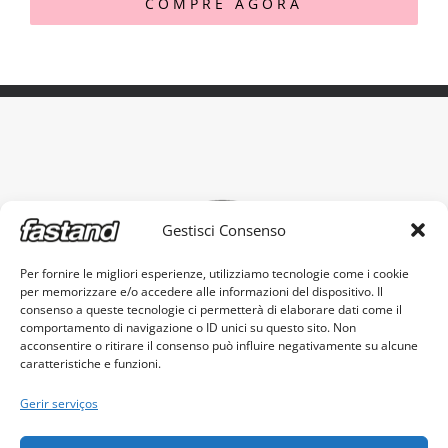
COMPRE AGORA
Gestisci Consenso
Per fornire le migliori esperienze, utilizziamo tecnologie come i cookie
per memorizzare e/o accedere alle informazioni del dispositivo. Il
O suporte portátil original, fabricado em Itália.
consenso a queste tecnologie ci permetterà di elaborare dati come il
comportamento di navigazione o ID unici su questo sito. Non
acconsentire o ritirare il consenso può influire negativamente su alcune
caratteristiche e funzioni.
Gerir serviços
Fastand s.r.l. - c.f. e p.iva 03605960982