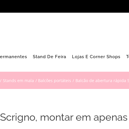
Permanentes
Stand De Feira
Lojas E Corner Shops
T
Stands em mala
Balcões portáteis
Balcão de abertura rápida 
a Scrigno, montar em apenas