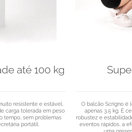
ade até 100 kg
Super
ito resistente e estável,
O balcão Scrigno é l
 de carga tolerada em peso
apenas 3,5 kg. É c
do tempo, sem problemas
robustez e estabilidad
retária portátil.
eventos rápidos, a 
uma presenç