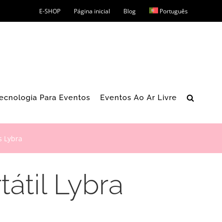
E-SHOP
Página inicial
Blog
Português
ecnologia Para Eventos
Eventos Ao Ar Livre
s Lybra
tátil Lybra