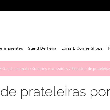
Permanentes
Stand De Feira
Lojas E Corner Shops
T
Stands em mala
Suportes e acessórios
Expositor de prateleira
de prateleiras por