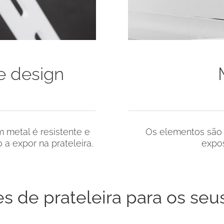
de design
m metal é resistente e
Os elementos são 
a expor na prateleira.
expos
es de prateleira para os seu