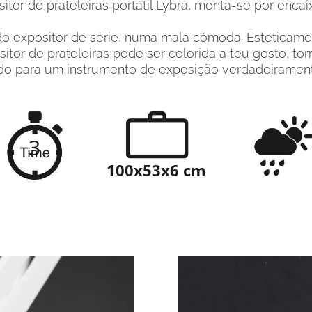
tor de prateleiras portátil Lybra, monta-se por encai
ro do expositor de série, numa mala cómoda. Estetica
itor de prateleiras pode ser colorida a teu gosto, t
o para um instrumento de exposição verdadeiramente 
3
100x53x6 cm